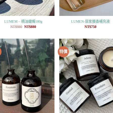
LUMEM – 精油蠟燭180g
LUMEN-居家擴香補充液
原
目
NT$
980
NT$
880
NT$
750
始
前
價
價
格：
格：
NT$980。
NT$880。
價
特價