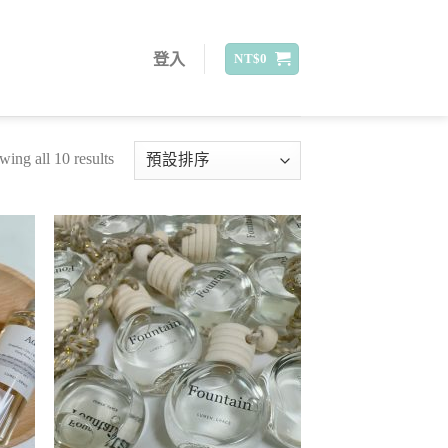
登入
NT$
0
ing all 10 results