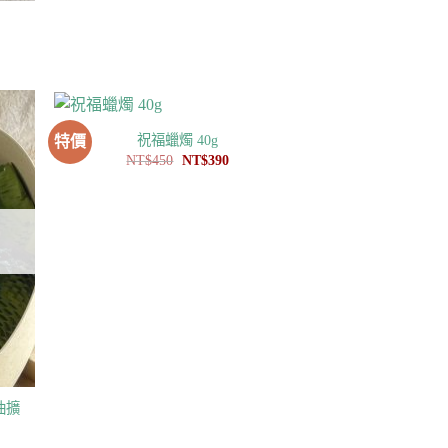
80。
祝福蠟燭 40g
特價
原
目
NT$
450
NT$
390
始
前
價
價
格：
格：
NT$450。
NT$390。
油擴