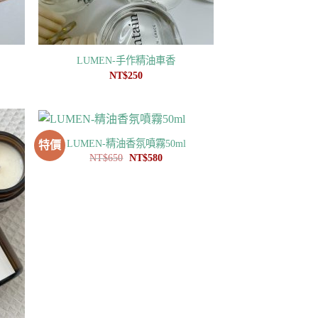
LUMEN-手作精油車香
NT$
250
LUMEN-精油香氛噴霧50ml
特價
原
目
NT$
650
NT$
580
始
前
價
價
格：
格：
NT$650。
NT$580。