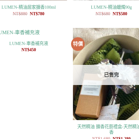
LUMEN-精油居家擴香100ml
LUMEN-精油蠟燭90g
原
目
原
目
NT$
880
NT$
780
NT$
680
NT$
580
始
前
始
前
價
價
價
價
格：
格：
格：
格：
NT$880。
NT$780。
NT$680。
NT$5
LUMEN-車香補充液
特價
NT$
450
已售完
天然精油 擴香花藝禮盒-天然精
香
原
目
NT$
1,680
NT$
1,280