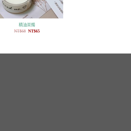
精油茶燭
原
目
NT$
68
NT$
65
始
前
價
價
格：
格：
NT$68。
NT$65。