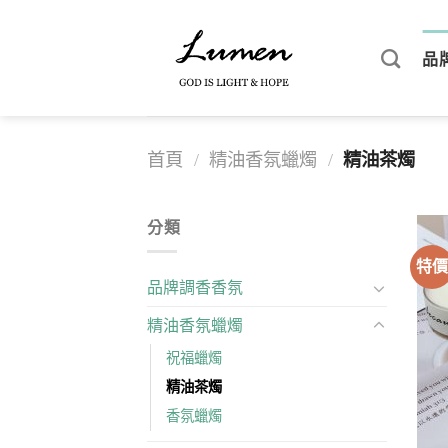
Skip
to
品
content
首頁
/
精油香氛蠟燭
/
精油茶燭
分類
特
品牌調香香氛
精油香氛蠟燭
祝福蠟燭
精油茶燭
香氛蠟燭