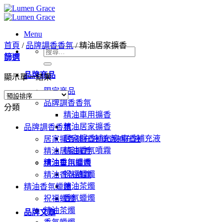
Skip
to
content
Menu
首頁
/
品牌調香香氛
/
精油居家擴香
搜
篩選
尋
品牌商品
關
顯示單一結果
鍵
限定商品
字:
品牌調香香氛
分類
精油車用擴香
精油居家擴香
品牌調香香氛
居家擴香補充液/車香補充液
居家擴香補充液/車香補充液
精油香氛噴霧
精油居家擴香
精油香氛蠟燭
精油車用擴香
祝福蠟燭
精油香氛噴霧
精油茶燭
精油香氛蠟燭
香氛蠟燭
祝福蠟燭
精油茶燭
品牌文章