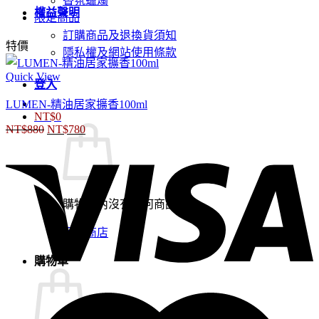
香氛蠟燭
權益聲明
限定商品
訂購商品及退換貨須知
特價
隱私權及網站使用條款
Quick View
登入
LUMEN-精油居家擴香100ml
NT$
0
NT$
880
NT$
780
原
目
始
前
價
價
格：
格：
NT$880。
NT$780。
購物車內沒有任何商品。
回到商店
購物車