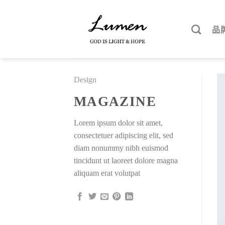
Skip
to
品
content
Design
MAGAZINE
Lorem ipsum dolor sit amet,
consectetuer adipiscing elit, sed
diam nonummy nibh euismod
tincidunt ut laoreet dolore magna
aliquam erat volutpat